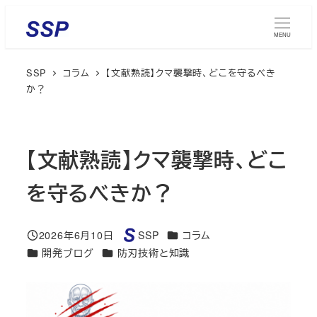
メ
イ
MENU
ン
SSP
コラム
【文献熟読】クマ襲撃時、どこを守るべき
コ
か？
ン
テ
ン
【文献熟読】クマ襲撃時、どこ
ツ
へ
を守るべきか？
移
動
カテゴリー
2026年6月10日
SSP
コラム
投稿日
著
カテゴリー
カテゴリー
開発ブログ
防刃技術と知識
者