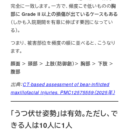
完全に一致します。一方で、頻度こそ低いものの
胸
部に Grade II 以上の損傷が出ているケースもある
（しかも入院期間を有意に伸ばす要因になってい
る）。
つまり、被害部位を頻度の順に並べると、こうなり
ます。
顔面 ＞ 頭部 ＞ 上肢（防御創）＞ 胸部 ＞ 下肢 ＞
腹部
出典：
CT-based assessment of bear-inflicted
maxillofacial injuries. PMC12575559（2025年）
「うつ伏せ姿勢」は有効。ただし、で
きる人は10人に1人