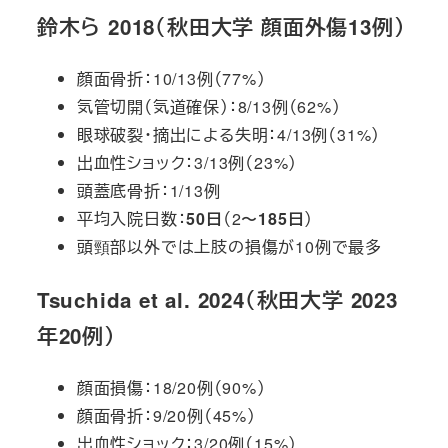
鈴木ら 2018（秋田大学 顔面外傷13例）
顔面骨折：10/13例（77%）
気管切開（気道確保）：8/13例（62%）
眼球破裂・摘出による失明：4/13例（31%）
出血性ショック：3/13例（23%）
頭蓋底骨折：1/13例
平均入院日数：
50日
（2〜
185日
）
頭頸部以外では上肢の損傷が10例で最多
Tsuchida et al. 2024（秋田大学 2023
年20例）
顔面損傷：18/20例（90%）
顔面骨折：9/20例（45%）
出血性ショック：3/20例（15%）