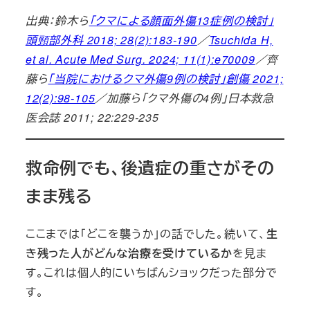
出典：鈴木ら
「クマによる顔面外傷13症例の検討」
頭頸部外科 2018; 28(2):183-190
／
Tsuchida H,
et al. Acute Med Surg. 2024; 11(1):e70009
／齊
藤ら
「当院におけるクマ外傷9例の検討」創傷 2021;
12(2):98-105
／加藤ら「クマ外傷の4例」日本救急
医会誌 2011; 22:229-235
救命例でも、後遺症の重さがその
まま残る
ここまでは「どこを襲うか」の話でした。続いて、
生
き残った人がどんな治療を受けているか
を見ま
す。これは個人的にいちばんショックだった部分で
す。