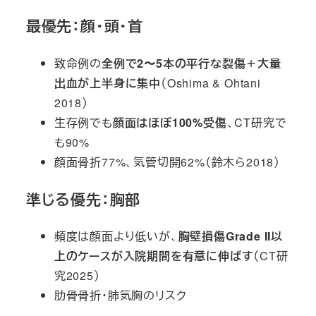
最優先：顔・頭・首
致命例の
全例で2〜5本の平行な裂傷＋大量
出血が上半身に集中
（Oshima & Ohtani
2018）
生存例でも
顔面はほぼ100%受傷
、CT研究で
も90%
顔面骨折77%、気管切開62%（鈴木ら2018）
準じる優先：胸部
頻度は顔面より低いが、
胸壁損傷Grade II以
上のケースが入院期間を有意に伸ばす
（CT研
究2025）
肋骨骨折・肺気胸のリスク