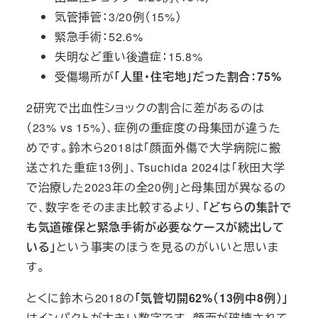
気管挿管：3/20例（15%）
緊急手術：52.6%
失明など重い後遺症：15.8%
受傷場所が
「人里・住宅地」だった割合：75%
2研究で出血性ショックの割合に差があるのは
（23% vs 15%）、症例の重症度の母集団が違うた
めです。鈴木ら2018は「顔面外傷で大学病院に搬
送された重症13例」、Tsuchida 2024は「秋田大学
で治療した2023年の全20例」と母集団が異なるの
で、数字をそのまま比較するより、
「どちらの集計で
も気道確保と緊急手術が必要なケースが続出して
いる」
という事実のほうを見るのがいいと思いま
す。
とくに鈴木ら2018の
「気管切開62%（13例中8例）」
はインパクトが大きい数字です。顔面が破壊されて