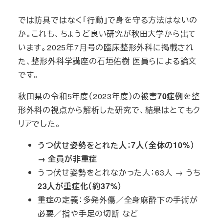
では防具ではなく「行動」で身を守る方法はないの
か。これも、ちょうど良い研究が秋田大学から出て
います。2025年7月号の臨床整形外科に掲載され
た、整形外科学講座の石垣佑樹 医員らによる論文
です。
秋田県の令和5年度（2023年度）の被害
70症例
を整
形外科の視点から解析した研究で、結果はとてもク
リアでした。
うつ伏せ姿勢をとれた人：7人（全体の10%）
→ 全員が非重症
うつ伏せ姿勢をとれなかった人：63人 → うち
23人が重症化（約37%）
重症の定義：多発外傷／全身麻酔下の手術が
必要／指や手足の切断 など