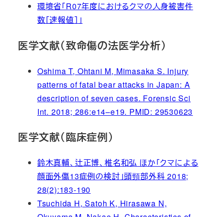
環境省「R07年度におけるクマの人身被害件
数［速報値］」
医学文献（致命傷の法医学分析）
Oshima T, Ohtani M, Mimasaka S. Injury
patterns of fatal bear attacks in Japan: A
description of seven cases. Forensic Sci
Int. 2018; 286:e14–e19. PMID: 29530623
医学文献（臨床症例）
鈴木真輔、辻正博、椎名和弘 ほか「クマによる
顔面外傷13症例の検討」頭頸部外科 2018;
28(2):183-190
Tsuchida H, Satoh K, Hirasawa N,
Okuyama M, Nakae H. Characteristics of