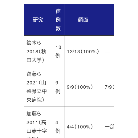
症
研究
例
顔面
頭部
数
鈴木ら
13
2018（秋
13/13（100%）
―
例
田大学）
齊藤ら
2021（山
9
9/9（100%）
7/9（78%）
梨県立中
例
央病院）
加藤ら
2011（高
4
4/4（100%）
一部
山赤十字
例