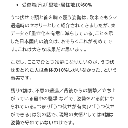
受傷場所は
「里地・居住地」が60%
うつ伏せで頭と首を腕で覆う姿勢は、欧米でもクマ
遭遇時のセオリーとして紹介されてきましたが、実
データで「重症化を有意に減らしている」ことを示
した日本国内の論文は、おそらくこれが初めてで
す。これは大きな成果だと思います。
ただし、ここでひとつ冷静になりたいのが、
うつ伏
せをとれた人は全体の10%しかいなかった
、という
事実です。
残り9割は、不意の遭遇／背後からの襲撃／立ち上
がっている最中の襲撃 などで、姿勢をとる前にや
られている。つまり「うつ伏せが有効」と「うつ伏せ
ができる」は別の話で、現場の実情としては
9割は
姿勢で守れていない
わけです。