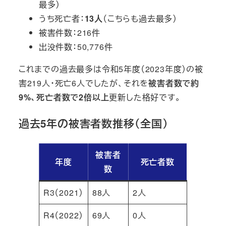
最多）
うち死亡者：
13人
（こちらも過去最多）
被害件数：216件
出没件数：50,776件
これまでの過去最多は令和5年度（2023年度）の被
害219人・死亡6人でしたが、それを
被害者数で約
9%、死亡者数で2倍以上
更新した格好です。
過去5年の被害者数推移（全国）
被害者
年度
死亡者数
数
R3（2021）
88人
2人
R4（2022）
69人
0人