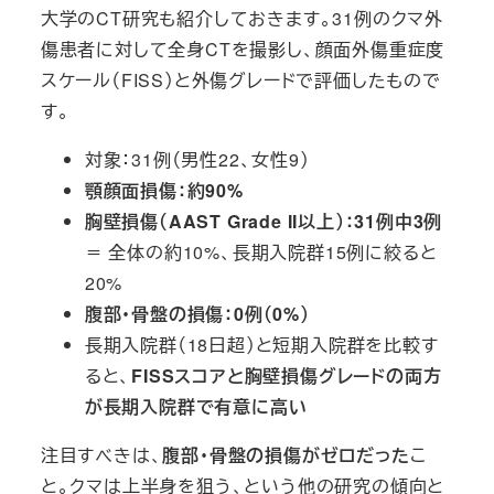
大学のCT研究も紹介しておきます。31例のクマ外
傷患者に対して全身CTを撮影し、顔面外傷重症度
スケール（FISS）と外傷グレードで評価したもので
す。
対象：31例（男性22、女性9）
顎顔面損傷：約90%
胸壁損傷（AAST Grade II以上）：31例中3例
＝ 全体の約10%、長期入院群15例に絞ると
20%
腹部・骨盤の損傷：0例（0%）
長期入院群（18日超）と短期入院群を比較す
ると、
FISSスコアと胸壁損傷グレードの両方
が長期入院群で有意に高い
注目すべきは、
腹部・骨盤の損傷がゼロだった
こ
と。クマは上半身を狙う、という他の研究の傾向と