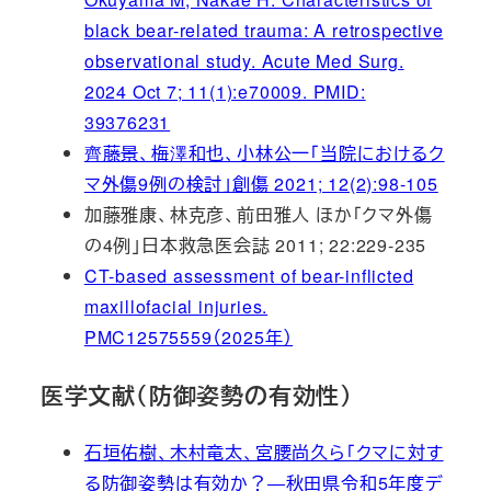
black bear-related trauma: A retrospective
observational study. Acute Med Surg.
2024 Oct 7; 11(1):e70009. PMID:
39376231
齊藤景、梅澤和也、小林公一「当院におけるク
マ外傷9例の検討」創傷 2021; 12(2):98-105
加藤雅康、林克彦、前田雅人 ほか「クマ外傷
の4例」日本救急医会誌 2011; 22:229-235
CT-based assessment of bear-inflicted
maxillofacial injuries.
PMC12575559（2025年）
医学文献（防御姿勢の有効性）
石垣佑樹、木村竜太、宮腰尚久ら「クマに対す
る防御姿勢は有効か？―秋田県令和5年度デ