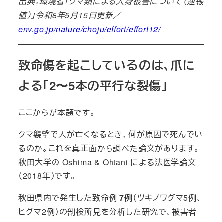
出典：環境省「クマ類による人身被害について（速報
値）」令和8年5月15日更新／
env.go.jp/nature/choju/effort/effort12/
致命傷を起こしているのは、爪に
よる「2〜5本の平行な裂傷」
ここからが本題です。
クマ襲撃で人が亡くなるとき、何が原因で死んでい
るのか。これを真正面から調べた論文があります。
秋田大学の Oshima & Ohtani による法医学論文
（2018年）です。
秋田県内で発生した致命例
7例
（ツキノワグマ5例、
ヒグマ2例）の剖検所見を分析した研究で、被害者