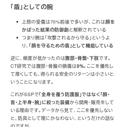
「盾」としての腕
上肢の受傷は70%前後で多いが、これは
顔を
かばった結果の防御創
と解釈されている
つまり腕は「攻撃されるから守る」というよ
り、
「顔を守るための盾」として機能している
逆に、頻度が低かったのは
腹部・骨盤・下肢
です。
CT研究では腹部・骨盤の損傷は
0%
。ここを優先し
て厚くしても、得られる安全のリターンは小さいと
いうことになります。
これがSSPで
「全身を覆う防護服」ではなく「顔・
首・上半身・腕」に絞った装備
から開発・販売をして
いる理由です。データから見て、ここを優先しない
と、防具として理にかなわない、というだけの話な
のですが。