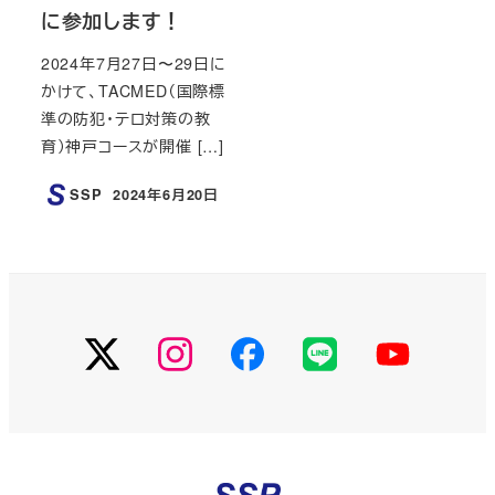
に参加します！
2024年7月27日〜29日に
かけて、TACMED（国際標
準の防犯・テロ対策の教
育）神戸コースが開催 […]
SSP
2024年6月20日
投稿日
X
Instagram
Facebook
LINE
You