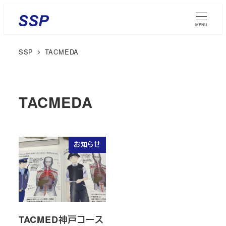
メ
イ
MENU
ン
SSP
TACMEDA
コ
ン
テ
ン
TACMEDA
ツ
へ
移
お知らせ
動
TACMED神戸コース