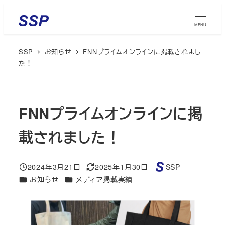
メ
イ
MENU
ン
SSP
お知らせ
FNNプライムオンラインに掲載されまし
コ
た！
ン
テ
ン
FNNプライムオンラインに掲
ツ
へ
載されました！
移
動
2024年3月21日
2025年1月30日
SSP
投稿日
更新日
著
カテゴリー
カテゴリー
お知らせ
メディア掲載実績
者