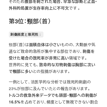
そのため
腹部を刺された場合、早急な診断と止血・
外科的処置が生存率向上に不可欠
です 。
第3位：頸部（首）
刺傷頻度と致死性
：
頸部（首）は
面積自体は小さい
ものの、大動脈や気
道など致命的急所が集中する部位であり、
刺傷を
受けた場合の致死率が非常に高い
領域です。
世界的に見ても、
致命的な刃物刺傷は胸部に次い
で頸部に多い
との指摘があります。
一例として、法医学的な分析では致死的刺創の
23%が頸部に及んでいたとの報告があります。
トルコの救急外来データでも頭部・頸部への刺傷が
16.5%
を占めており、頻度として無視できない割合