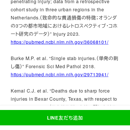
penetrating injury; data from a retrospective
cohort study in three urban regions in the
Netherlands.（致命的な貫通損傷の特徴；オランダ
の3つの都市地域におけるレトロスペクティブ・コホ
ート研究のデータ）” Injury 2023.
https://pubmed.ncbi.nlm.nih.gov/36068101/
Burke M.P. et al. “Single stab injuries.（単発の刺
し傷）” Forensic Sci Med Pathol 2018.
https://pubmed.ncbi.nlm.nih.gov/29713941/
Kemal C.J. et al. “Deaths due to sharp force
injuries in Bexar County, Texas, with respect to
manner of death.（テキサス州ベクサー郡における
鋭利な力による傷害による死亡（死因別））” Am J
LINE友だち追加
Forensic Med Pathol 2013.