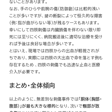
ないことがあります。
なお、手のひらや前腕の傷（防御創）は比較的浅い
ことが多いですが、腱の断裂によって恒久的な障害
（例：指が曲がらない等）が残るケースもあります。
幸いにして四肢刺傷は内臓損傷を伴わない限り即
死には至りにくく、病院搬送後に適切な治療を受け
れば予後は良好な場合が多いです。
とはいえ、現場では四肢からの出血が軽視されが
ちであり、実際には四肢の大出血で命を落とす例も
存在するため 、四肢の刺傷でも迅速な止血と医療
介入が必要です。
まとめ・全体傾向
以上のように、無差別な刺傷事件では
「胴体（胸部・
腹部）」が最も大きな標的
となり、次いで
頸部が致