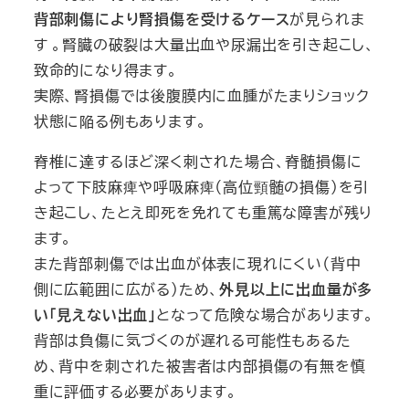
背部刺傷により腎損傷を受けるケース
が見られま
す 。腎臓の破裂は大量出血や尿漏出を引き起こし、
致命的になり得ます。
実際、腎損傷では後腹膜内に血腫がたまりショック
状態に陥る例もあります。
脊椎に達するほど深く刺された場合、脊髄損傷に
よって下肢麻痺や呼吸麻痺（高位頸髄の損傷）を引
き起こし、たとえ即死を免れても重篤な障害が残り
ます。
また背部刺傷では出血が体表に現れにくい（背中
側に広範囲に広がる）ため、
外見以上に出血量が多
い「見えない出血」
となって危険な場合があります。
背部は負傷に気づくのが遅れる可能性もあるた
め、背中を刺された被害者は内部損傷の有無を慎
重に評価する必要があります。