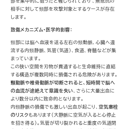
部を集中的に狙ったと報じられており 、無抵抗の
相手に対して頸部を攻撃対象とするケースが存在
します。
致傷メカニズム・医学的影響：
頸部には脳へ血液を送る左右の頸動脈、心臓へ還
流する内頸静脈、気管（気道）、食道、脊髄などが集
まっています。
この狭い空間を刃物が貫通すると生命維持に直結
する構造が複数同時に損傷される危険があります。
頸動脈や椎骨動脈が切断されると、短時間で脳へ
の血流が途絶えて意識を失い
、さらに大量出血に
より数分以内に致命的となります。
内頸静脈の損傷でも激しい出血が起こり、
空気塞栓
のリスク
もあります（大静脈に空気が入ると心停止
を招き得る）。気管が切り裂かれると重度の気道閉