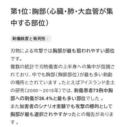
第1位：胸部（心臓・肺・大血管が集
中する部位）
刺傷頻度と致死性
：
刃物による攻撃では
胸部が最も狙われやすい部位
です。
複数の統計で刃物傷害の上半身への集中が指摘さ
れており、中でも胸部（胸郭部位）が最も多い刺創
の場所とされています 。たとえばアイスランド全土
の研究（2000～2015年）では、
刺傷患者73例中胸
部への刺傷が26.4%と最も多い部位
でした 。
また
加害者のシナリオ実験でも攻撃の標的として
胸部が最も選択されやすかった
との報告がありま
す 。