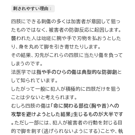
刺されやすい理由
：
四肢にできる刺傷の多くは加害者が意図して狙っ
たものではなく、被害者の防御反応に起因します。
襲われた人は咄嗟に腕や手で刃物を払おうとした
り、身を丸めて脚を引き寄せたりします。
その結果、刃先がこれらの四肢に当たり傷を負って
しまうのです。
法医学では
指や手のひらの傷は典型的な防御創
と
して知られています。
したがって一般に犯人が積極的に四肢だけを狙う
ことは少ないと考えられます。
むしろ四肢の傷は
「命に関わる部位（胸や首）への
攻撃を避けようとした結果」生じるものが大半です
。
ただし一部には、犯人が被害者の行動を封じる目
的で脚を刺す（逃げられないようにする）ことや、執