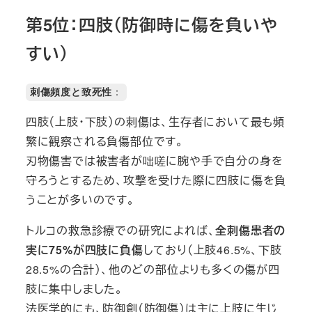
第5位：四肢（防御時に傷を負いや
すい）
刺傷頻度と致死性
：
四肢（上肢・下肢）の刺傷は、生存者において最も頻
繁に観察される負傷部位です。
刃物傷害では被害者が咄嗟に腕や手で自分の身を
守ろうとするため、攻撃を受けた際に四肢に傷を負
うことが多いのです。
トルコの救急診療での研究によれば、
全刺傷患者の
実に75%が四肢に負傷
しており（上肢46.5%、下肢
28.5%の合計）、他のどの部位よりも多くの傷が四
肢に集中しました。
法医学的にも、防御創（防御傷）は主に上肢に生じ