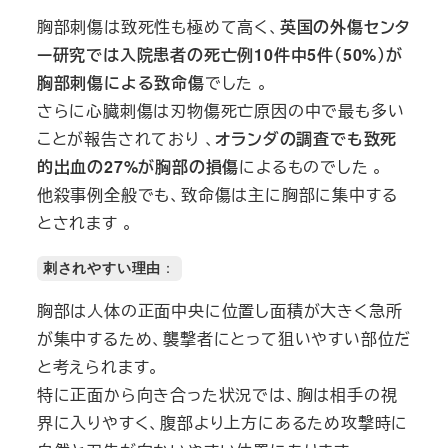
胸部刺傷は致死性も極めて高く、
英国の外傷センタ
ー研究では入院患者の死亡例10件中5件（50%）が
胸部刺傷による致命傷
でした 。
さらに心臓刺傷は刃物傷死亡原因の中で最も多い
ことが報告されており 、
オランダの調査でも致死
的出血の27%が胸部の損傷
によるものでした 。
他殺事例全般でも、致命傷は主に胸部に集中する
とされます 。
刺されやすい理由
：
胸部は人体の正面中央に位置し面積が大きく急所
が集中するため、襲撃者にとって狙いやすい部位だ
と考えられます。
特に正面から向き合った状況では、胸は相手の視
界に入りやすく、腹部より上方にあるため攻撃時に