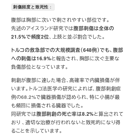
刺傷頻度と致死性
：
腹部は胸部に次いで刺されやすい部位です。
先述のアイスランド研究では
腹部刺傷は全体の
21.5%で頻度2位
、上肢と並ぶ割合でした。
トルコの救急部での大規模調査（648例）でも、腹部
への刺傷は16.9%
と報告され、胸部に次ぐ主要な
負傷部位となっています。
刺創が腹部に達した場合、高確率で内臓損傷が伴
います。トルコ法医学の研究によれば、腹部刺創症
例の68.2%で臓器損傷が認められ、特に小腸が最
も頻回に損傷される臓器でした。
同研究では
腹部刺創の死亡率は8.2%
と算出されて
おり 、適切な治療が行われないと致死的になり得
ることを示しています。