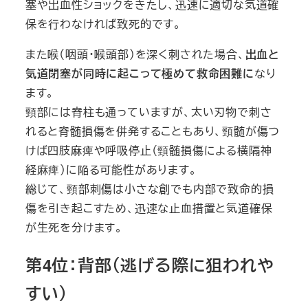
塞や出血性ショックをきたし、迅速に適切な気道確
保を行わなければ致死的です。
また喉（咽頭・喉頭部）を深く刺された場合、
出血と
気道閉塞が同時に起こって極めて救命困難に
なり
ます。
頸部には脊柱も通っていますが、太い刃物で刺さ
れると脊髄損傷を併発することもあり、頸髄が傷つ
けば四肢麻痺や呼吸停止（頸髄損傷による横隔神
経麻痺）に陥る可能性があります。
総じて、頸部刺傷は小さな創でも内部で致命的損
傷を引き起こすため、迅速な止血措置と気道確保
が生死を分けます。
第4位：背部（逃げる際に狙われや
すい）