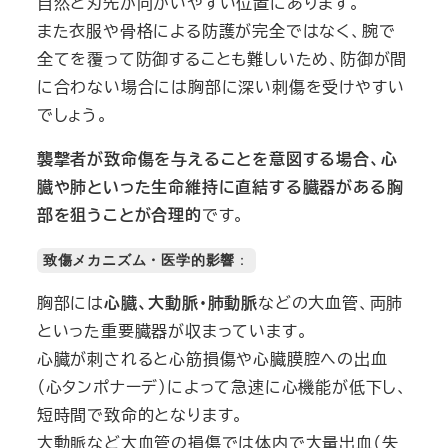
自然と刃先が向かいやすい位置にあります。
また衣服や骨格による防護が完全ではなく、腕で
全てを覆って防御することも難しいため、防御が間
に合わない場合には胸部に深い刺傷を受けやすい
でしょう。
襲撃者が致命傷を与えることを意図する場合、心
臓や肺といった生命維持に直結する臓器がある胸
部を狙うことが合理的
です。
致傷メカニズム・医学的影響
：
胸部には
心臓、大動脈・肺動脈
などの大血管、両肺
といった重要臓器が収まっています。
心臓が刺されると心筋損傷や心臓膜腔への出血
（心タンポナーデ）によって急速に心機能が低下し、
短時間で致命的となります。
大動脈など大血管の損傷では体内で大量出血（失