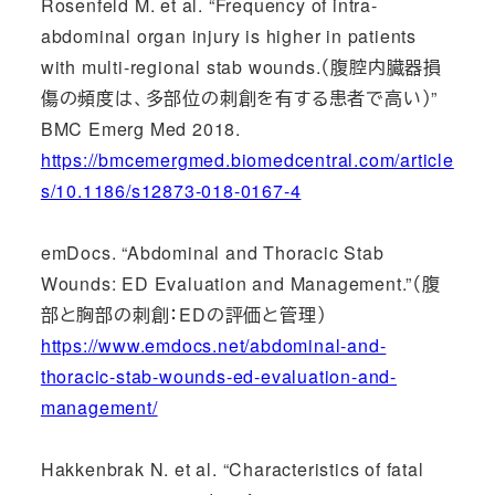
Rosenfeld M. et al. “Frequency of intra-
abdominal organ injury is higher in patients
with multi-regional stab wounds.（腹腔内臓器損
傷の頻度は、多部位の刺創を有する患者で高い）”
BMC Emerg Med 2018.
https://bmcemergmed.biomedcentral.com/article
s/10.1186/s12873-018-0167-4
emDocs. “Abdominal and Thoracic Stab
Wounds: ED Evaluation and Management.”（腹
部と胸部の刺創：EDの評価と管理）
https://www.emdocs.net/abdominal-and-
thoracic-stab-wounds-ed-evaluation-and-
management/
Hakkenbrak N. et al. “Characteristics of fatal