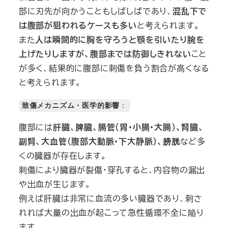
部に刃先が向かうこともしばしばであり、
混乱下で
は腹部が狙われるケースも多い
と考えられます。
また
人は瞬間的に胸を守ろうと顎を引いたり腕を
上げたりしますが、腹部までは防御しきれない
こと
が多く、結果的に腹部に刺傷を負う割合が高くなる
と考えられます。
致傷メカニズム・医学的影響
：
腹部には
肝臓、脾臓、腸管（胃・小腸・大腸）、腎臓、
副腎、大血管（腹部大動脈・下大静脈）、膀胱
など多
くの臓器が存在します。
刺傷により臓器が裂傷・穿孔すると、内容物の漏出
や出血が生じます。
例えば肝臓は非常に血流の多い臓器であり、刺さ
れれば大量の出血が起こって急性循環不全に陥り
ます。