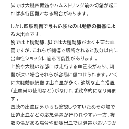
脚では大腿四頭筋やハムストリング筋の切創が起こ
れば歩行困難となる場合があります。
しかし
四肢刺傷で最も危険なのは動脈の損傷によ
る大出血
です。
腕では上腕動脈
、
脚では大腿動脈
が太く主要な血
管ですが、これらが刺傷で切断されると数分以内に
出血性ショックに陥る可能性があります 。
上腕や大腿の深部には走行する血管束があり、刺
傷が深い場合それらが容易に傷つけられます。とく
に大腿動脈損傷は出血量が多く、適切な止血措置
（止血帯の使用など）がなければ致命的になり得ま
す 。
四肢の出血は外からも確認しやすいためその場で
圧迫止血などの応急処置が行われやすい一方、複
数の傷がある場合や動脈出血では処置が追いつか