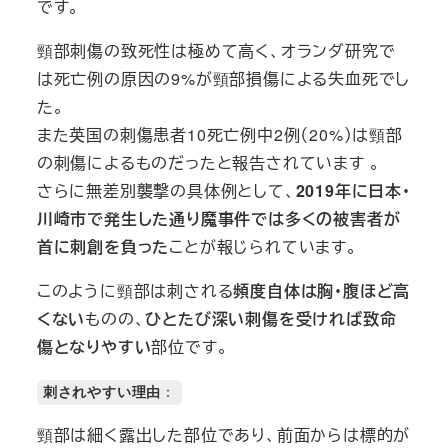
です。
頸部刺傷の致死性は極めて高く、オランダ研究で
は死亡例の原因の9%が頸部損傷による失血死でし
た。
また英国の刺傷患者10死亡例中2例（20%）は頸部
の刺傷によるものだったと報告されています 。
さらに無差別襲撃の具体例として、
2019年に日本・
川崎市で発生した通り魔事件では多くの被害者が
首に刺創を負った
ことが報じられています。
このように頸部は刺される
頻度自体は胸・腹ほど高
くない
ものの、
ひとたび深い刺傷を受ければ致命
傷となりやすい
部位です。
刺されやすい理由
：
頸部は細く露出した部位であり、前面からは標的が