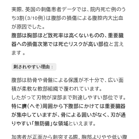
実際、英国の刺傷患者データでは、院内死亡例のう
ち3割（3/10例）は腹部の損傷による腹腔内大出血
が原因でした。
腹部は胸部ほど致死率は高くないものの、重要臓
器への損傷次第では死亡リスクが高い部位
と言え
ます 。
刺されやすい理由
：
腹部は肋骨や骨盤による保護が不十分で、広い面
積が柔軟な軟部組織で覆われています。
したがって刃物が深部まで到達しやすい部位です。
特に臍（へそ）周囲から下腹部にかけては重要臓器
が集中していますが、骨による囲いがなく、刃が通
りやすい「無防備」な領域
といえます。
加害者が正面から刺突する際、胸部よりやや低い腹