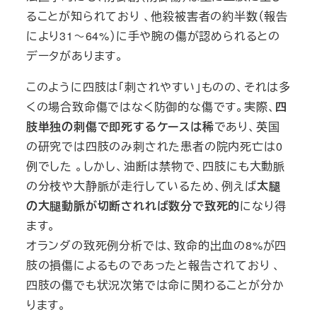
ることが知られており 、他殺被害者の約半数（報告
により31～64%）に手や腕の傷が認められるとの
データがあります。
このように四肢は「刺されやすい」ものの、それは多
くの場合致命傷ではなく防御的な傷です。実際、
四
肢単独の刺傷で即死するケースは稀
であり、英国
の研究では四肢のみ刺された患者の院内死亡は0
例でした 。しかし、油断は禁物で、四肢にも大動脈
の分枝や大静脈が走行しているため、例えば
太腿
の大腿動脈が切断されれば数分で致死的
になり得
ます。
オランダの致死例分析では、致命的出血の8%が四
肢の損傷によるものであったと報告されており 、
四肢の傷でも状況次第では命に関わることが分か
ります。