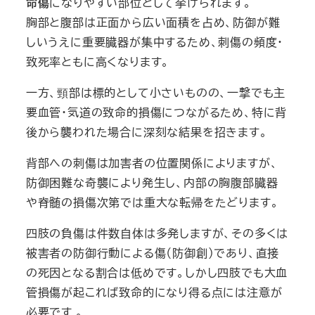
命傷
になりやすい部位として挙げられます。
胸部と腹部は正面から広い面積を占め、防御が難
しいうえに重要臓器が集中するため、刺傷の頻度・
致死率ともに高くなります。
一方、頸部は標的として小さいものの、一撃でも主
要血管・気道の致命的損傷につながるため、特に背
後から襲われた場合に深刻な結果を招きます。
背部への刺傷は加害者の位置関係によりますが、
防御困難な奇襲により発生し、内部の胸腹部臓器
や脊髄の損傷次第では重大な転帰をたどります。
四肢の負傷は件数自体は多発しますが、その多くは
被害者の防御行動による傷（防御創）であり、直接
の死因となる割合は低めです。しかし四肢でも大血
管損傷が起これば致命的になり得る点には注意が
必要です 。