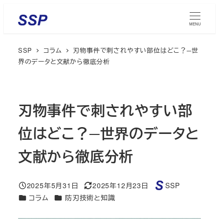
メ
イ
MENU
ン
SSP
コラム
刃物事件で刺されやすい部位はどこ？─世
コ
界のデータと文献から徹底分析
ン
テ
ン
刃物事件で刺されやすい部
ツ
へ
位はどこ？─世界のデータと
移
動
文献から徹底分析
2025年5月31日
2025年12月23日
SSP
投稿日
更新日
著
カテゴリー
カテゴリー
コラム
防刃技術と知識
者