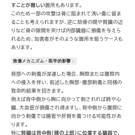
すことが難しい
箇所もあります。
このため一部の攻撃は骨に阻まれて浅い傷に留ま
ることも考えられますが、逆に肋骨の間や腎臓の辺
りなど骨の隙間を突けば内部臓器に損傷を与えら
れるため、加害者がそのような箇所を狙うケースも
あります。
致傷メカニズム・医学的影響
：
背部への刺傷が深達した場合、胸腔または腹腔内
への侵入を伴い、前述した胸部・腹部刺傷と同様の
致命的結果を招きます。
例えば背中側から胸に向かって刺されれば肺や心
臓、大血管が損傷され得ますし、背中側から腹腔に
向かう刺傷では腸管や肝腎を傷つける可能性があ
ります。
特に
腎臓は背中側（腰の上部）に位置する臓器で、