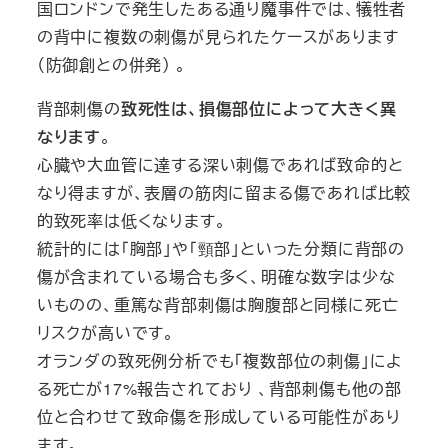
国ロンドンで発生したある通り魔事件では、犠牲者
の背中に複数の刺傷が見られたケースがあります
（防御創との併発） 。
背部刺傷の
致死性は、損傷部位によって大きく異
なります
。
心臓や大血管に達する深い刺傷であれば致命的と
なり得ますが、表層の筋肉に留まる傷であれば比較
的致死率は低くなります。
統計的には「胸部」や「頸部」といった分類に背部の
傷が含まれている場合も多く、明確な数字は少な
いものの、重篤な背部刺傷は胸腹部と同様に死亡
リスクが高いです。
オランダの致死例分析でも「複数部位の刺傷」によ
る死亡が17%報告されており 、背部刺傷も他の部
位と合わせて致命傷を形成している可能性があり
ます。